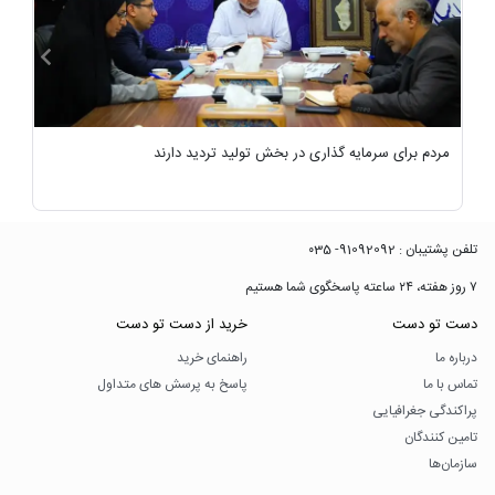
مردم برای سرمایه گذاری در بخش تولید تردید دارند
مج
تلفن پشتیبان : 91092092- ۰35
۷ روز هفته، ۲۴ ساعته پاسخگوی شما هستیم
دست تو دست
خرید از دست تو دست
درباره ما
راهنمای خرید
تماس با ما
پاسخ به پرسش های متداول
پراکندگی جغرافیایی
تامین کنندگان
سازمان‌ها